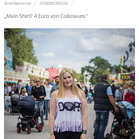
domdancerist
SOMMERDOM
„Mein Shirt? 4 Euro von Colloseum.“