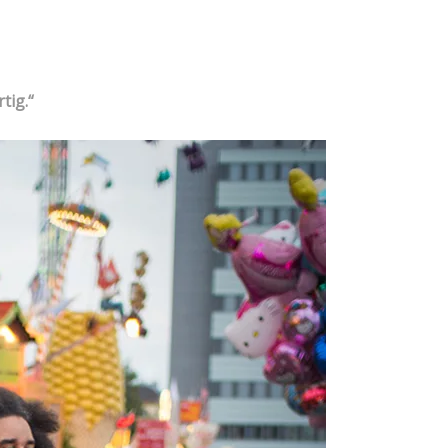
tig.“