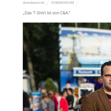
domdancerist
SOMMERDOM
„Das T-Shirt ist von C&A.“