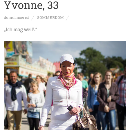
Yvonne, 33
domdancerist
SOMMERDOM
„Ich mag weiß.“