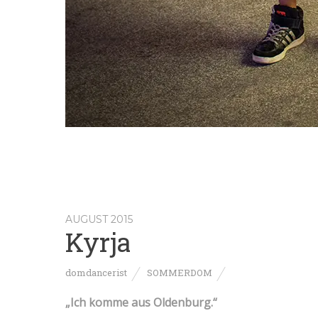
AUGUST 2015
Kyrja
domdancerist
SOMMERDOM
„Ich komme aus Oldenburg.“