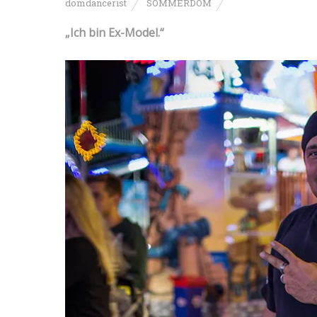
domdancerist
SOMMERDOM
„Ich bin Ex-Model.“